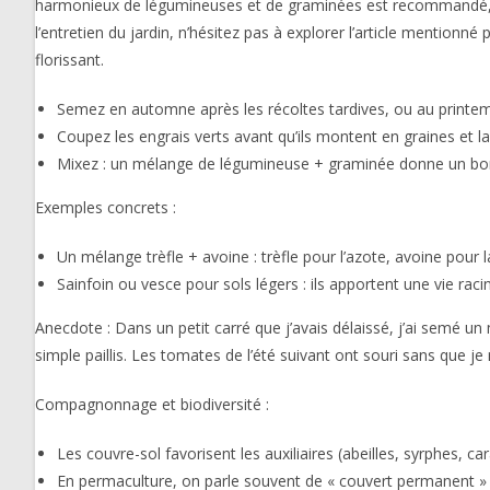
harmonieux de légumineuses et de graminées est recommandé, car i
l’entretien du jardin, n’hésitez pas à explorer l’article mentio
florissant.
Semez en automne après les récoltes tardives, ou au printem
Coupez les engrais verts avant qu’ils montent en graines et 
Mixez : un mélange de légumineuse + graminée donne un bon
Exemples concrets :
Un mélange trèfle + avoine : trèfle pour l’azote, avoine pour l
Sainfoin ou vesce pour sols légers : ils apportent une vie rac
Anecdote : Dans un petit carré que j’avais délaissé, j’ai semé u
simple paillis. Les tomates de l’été suivant ont souri sans que je 
Compagnonnage et biodiversité :
Les couvre-sol favorisent les auxiliaires (abeilles, syrphes, car
En permaculture, on parle souvent de « couvert permanent » :