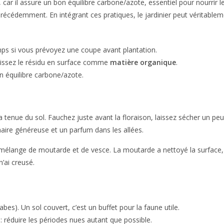
l assure un bon équilibre carbone/azote, essentiel pour nourrir le sol
nné précédemment. En intégrant ces pratiques, le jardinier peut vérita
ps si vous prévoyez une coupe avant plantation.
laissez le résidu en surface comme
matière organique
.
 équilibre carbone/azote.
a tenue du sol. Fauchez juste avant la floraison, laissez sécher un peu,
inaire généreuse et un parfum dans les allées.
n mélange de moutarde et de vesce. La moutarde a nettoyé la surface, l
n’ai creusé.
abes). Un sol couvert, c’est un buffet pour la faune utile.
 réduire les périodes nues autant que possible.