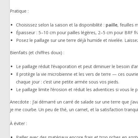
Pratique :
Choisissez selon la saison et la disponibilité :
paille
, feuilles
Épaisseur : 5–10 cm pour pailles légères, 2–5 cm pour BRF frai
Posez le paillage sur une terre déjà humide et nivelée. Laissez
Bienfaits (et chiffres doux) :
Le paillage réduit l’évaporation et peut diminuer le besoin d’
Il protège la vie microbienne et les vers de terre — ces ouvrie
chaque jour : c’est une petite armée sous vos pieds.
Le paillage limite l’érosion et réduit les adventices si vous le 
Anecdote : J’ai démarré un carré de salade sur une terre que j’ava
je me courbe. Un peu de thé, un carnet, et la satisfaction tranqu
À éviter :
Pailler avec des matériaux encore frais et trop riches en azo