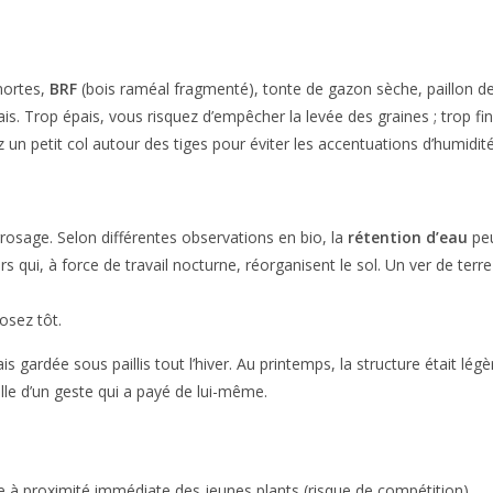
 mortes,
BRF
(bois raméal fragmenté), tonte de gazon sèche, paillon 
s. Trop épais, vous risquez d’empêcher la levée des graines ; trop fin,
 un petit col autour des tiges pour éviter les accentuations d’humidité
arrosage. Selon différentes observations en bio, la
rétention d’eau
peu
rs qui, à force de travail nocturne, réorganisent le sol. Un ver de ter
posez tôt.
is gardée sous paillis tout l’hiver. Au printemps, la structure était lég
ille d’un geste qui a payé de lui-même.
te à proximité immédiate des jeunes plants (risque de compétition).