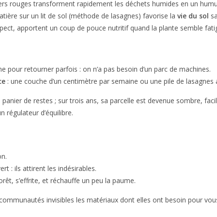
ers rouges transforment rapidement les déchets humides en un humus ri
ière sur un lit de sol (méthode de lasagnes) favorise la
vie du sol
sa
pect, apportent un coup de pouce nutritif quand la plante semble fati
e pour retourner parfois : on n’a pas besoin d’un parc de machines.
ce
: une couche d’un centimètre par semaine ou une pile de lasagnes 
er de restes ; sur trois ans, sa parcelle est devenue sombre, facile à
n régulateur d’équilibre.
on.
t : ils attirent les indésirables.
êt, s’effrite, et réchauffe un peu la paume.
communautés invisibles les matériaux dont elles ont besoin pour vous