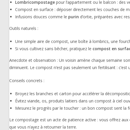
Lombricompostage
pour l’appartement ou le balcon : des v
Compost en surface : déposer directement les couches de mat
Infusions douces comme le
purin
d’ortie, préparées avec res
Outils naturels :
Une simple aire de compost, une boîte à lombrics, une fourch
Si vous cultivez sans bêcher, pratiquez le
compost en surfa
Anecdote et observation : Un voisin amène chaque semaine son pani
diminuent. Le compost n’est pas seulement un fertilisant : c’est u
Conseils concrets :
Broyez les branches et carton pour accélérer la décompositi
Évitez viande, os, produits laitiers dans un compost à ciel ouver
Mesurez le progrès par le toucher : un bon compost sent la for
Le compostage est un acte de patience active : vous offrez aux 
que vous n’ayez à retourner la terre.