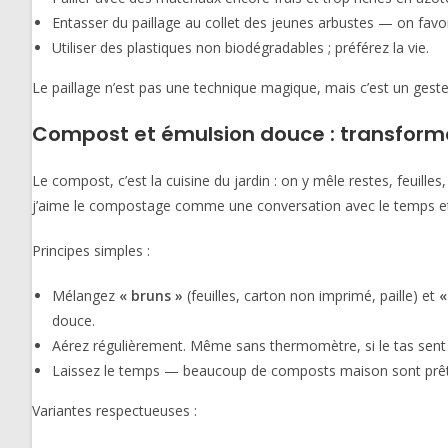
Entasser du paillage au collet des jeunes arbustes — on favori
Utiliser des plastiques non biodégradables ; préférez la vie.
Le paillage n’est pas une technique magique, mais c’est un geste 
Compost et émulsion douce : transforme
Le compost, c’est la cuisine du jardin : on y mêle restes, feuille
j’aime le compostage comme une conversation avec le temps et
Principes simples :
Mélangez
« bruns »
(feuilles, carton non imprimé, paille) et
«
douce.
Aérez régulièrement. Même sans thermomètre, si le tas sent la
Laissez le temps — beaucoup de composts maison sont prêts e
Variantes respectueuses :