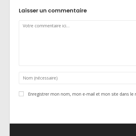
Laisser un commentaire
Comment
Enter
your
name
Enregistrer mon nom, mon e-mail et mon site dans le
or
username
to
comment