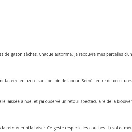
tontes de gazon sèches. Chaque automne, je recouvre mes parcelles d’u
 la terre en azote sans besoin de labour. Semés entre deux cultures, i
lle laissée à nue, et j’ai observé un retour spectaculaire de la biodive
ans la retourner ni la briser. Ce geste respecte les couches du sol et mén