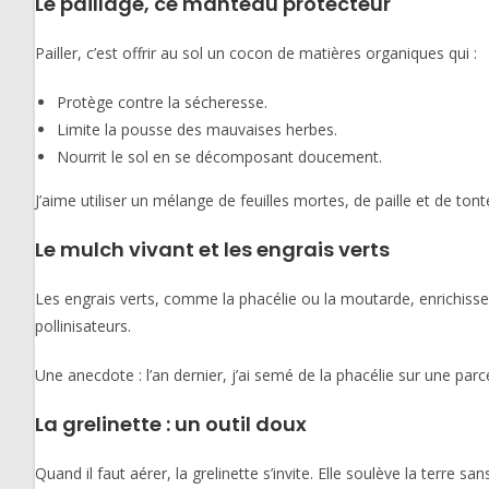
Le paillage, ce manteau protecteur
Pailler, c’est offrir au sol un cocon de matières organiques qui :
Protège contre la sécheresse.
Limite la pousse des mauvaises herbes.
Nourrit le sol en se décomposant doucement.
J’aime utiliser un mélange de feuilles mortes, de paille et de 
Le mulch vivant et les engrais verts
Les engrais verts, comme la phacélie ou la moutarde, enrichissent
pollinisateurs.
Une anecdote : l’an dernier, j’ai semé de la phacélie sur une parce
La grelinette : un outil doux
Quand il faut aérer, la grelinette s’invite. Elle soulève la terre s