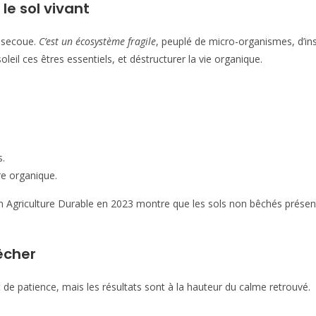
le sol vivant
n secoue.
C’est un écosystème fragile
, peuplé de micro-organismes, d’ins
soleil ces êtres essentiels, et déstructurer la vie organique.
s.
re organique.
en Agriculture Durable en 2023 montre que les sols non bêchés présen
êcher
e patience, mais les résultats sont à la hauteur du calme retrouvé.